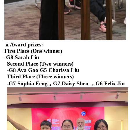
▲
Award prizes
:
First
Place
(One winner)
-
G8
Sara
h
Liu
Second
Place
(Two winners)
-
G
8
A
va
Gao
G
5
Charissa
Liu
Third
Place
(Three winners)
-
G7
Sophia
Feng
，
G7
Daisy
Shen
，
G
6
F
e
lix
J
i
n