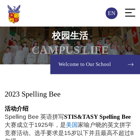
EN
校园生活
CAMPUS LIFE
Welcome to Our School
2023 Spelling Bee
活动
介绍
Spelling Bee
英语拼写
STIS&TASY S
pelling
Bee
大赛成立于
1925
年，是
美国
家喻户晓的英文拼字
竞赛活动。选手要求是
15
岁以下并且最高不超过
8