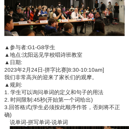
▲参与者
:G1-G8
学生
▲地点
:
沈阳
远见
学校唱诗班教室
▲日期
:
2023
年
2
月
24
日
-
拼字比赛
[8:30-10:10am]
我们
非常高兴
的
迎来
了
家长们的
观摩
。
▲规则
:
1.
学生可以询问单词的定义和句子的用法
2.
时间限制
:45
秒
(
开始第一个词给出
)
3.
回答格式
(
学生必须按此顺序作答，否则将不正
确
)
说
单词
-
拼写单词
-
说
单词